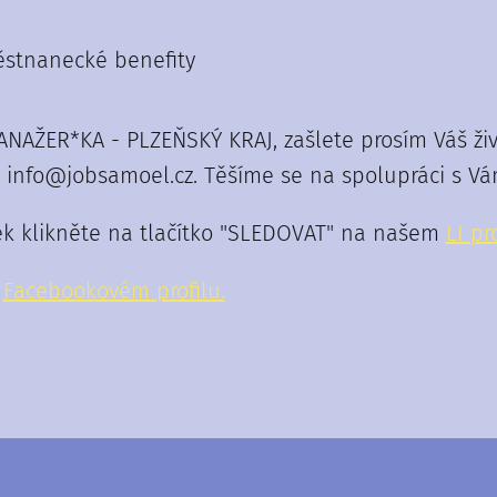
ěstnanecké benefity
ANAŽER*KA - PLZEŇSKÝ KRAJ, zašlete prosím Váš živ
 info@jobsamoel.cz. Těšíme se na spolupráci s Vá
ek klikněte na tlačítko "SLEDOVAT" na našem
LI pro
m
F
acebookovém profilu.