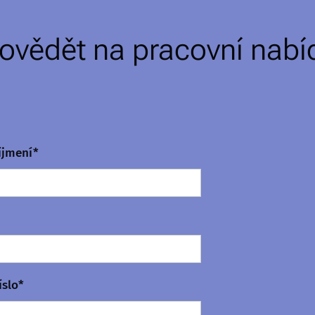
ovědět na pracovní nabí
íjmení*
íslo*