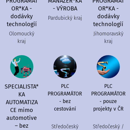
PROGRAMÁT
MANAŽER*KA
PROGRAMÁT
OR*KA -
- VÝROBA
OR*KA -
dodávky
dodávky
Pardubický kraj
technologií
technologií
Olomoucký
Jihomoravský
kraj
kraj
SPECIALISTA*
PLC
PLC
KA
PROGRAMÁTOR
PROGRAMÁTOR
- bez
- pouze
AUTOMATIZA
cestování
projekty v ČR
CE mimo
automotive
– bez
Středočeský
Středočeský /