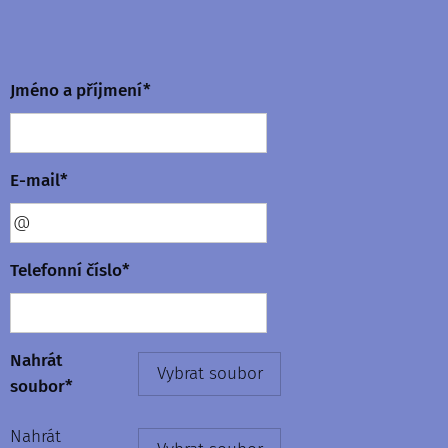
Jméno a příjmení*
E-mail*
Telefonní číslo*
Nahrát
Vybrat soubor
soubor*
Nahrát