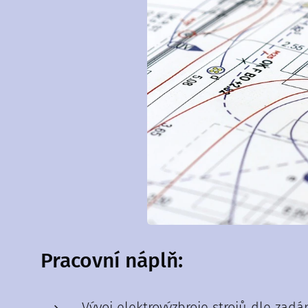
Pracovní náplň:
Vývoj elektrovýzbroje strojů dle zad