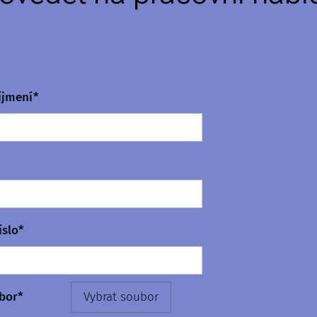
íjmení*
íslo*
bor*
Vybrat soubor