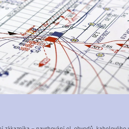
ání zákazníka – navrhování el. obvodů, kabelového