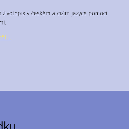
životopis v českém a cizím jazyce pomocí
mi.
filu.
dku