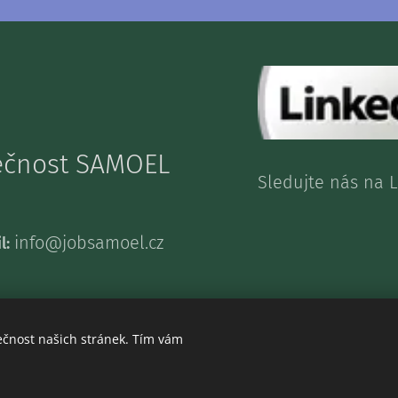
lečnost SAMOEL
Sledujte nás n
info@jobsamoel.cz
l:
ečnost našich stránek. Tím vám
© 2021 - SAMOEL s.r.o. Všechna práva vyhrazena.
Cookies