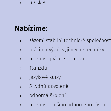
ŘP sk.B
Nabízíme:
zázemí stabilní technické společnos
práci na vývoji výjimečné techniky
možnost práce z domova
13.mzdu
jazykové kurzy
5 týdnů dovolené
odborná školení
možnost dalšího odborného růstu