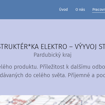
Úvod
O nás
Pracov
TRUKTÉR*KA ELEKTRO – VÝYVOJ S
Pardubický kraj
lého produktu. Příležitost k dalšímu odb
ávaných do celého světa. Příjemné a podp