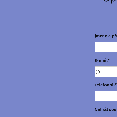
Jméno a př
E-mail*
Telefonní č
Nahrát sou