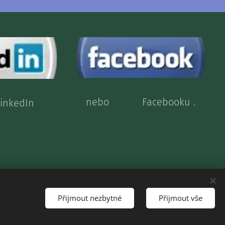
nebo Facebooku .
a LinkedIn
Přijmout nezbytné
Přijmout vše