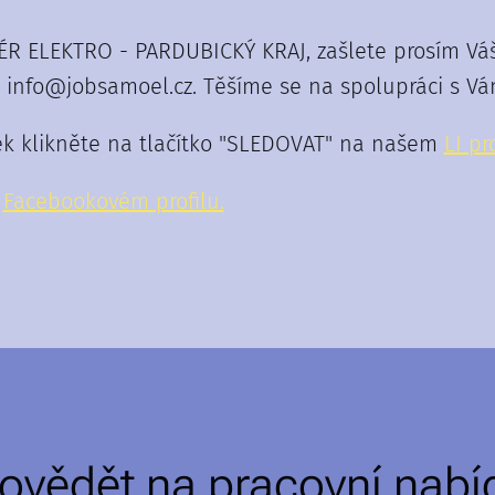
ÉR ELEKTRO - PARDUBICKÝ KRAJ, zašlete prosím Váš 
 info@jobsamoel.cz. Těšíme se na spolupráci s Vá
ek klikněte na tlačítko "SLEDOVAT" na našem
LI pro
m
F
acebookovém profilu.
ovědět na pracovní nabí