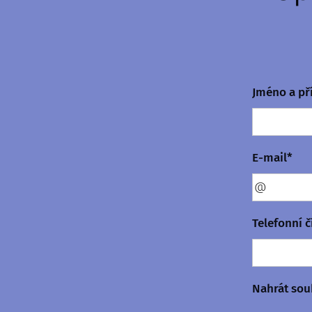
Jméno a př
E-mail*
Telefonní č
Nahrát sou