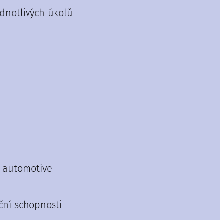
ednotlivých úkolů
v automotive
ční schopnosti