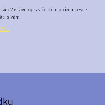
ím Váš životopis v českém a cizím jazyce
ci s Vámi.
filu.
dku