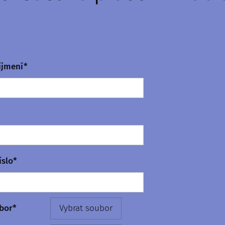
íjmení*
íslo*
bor*
Vybrat soubor