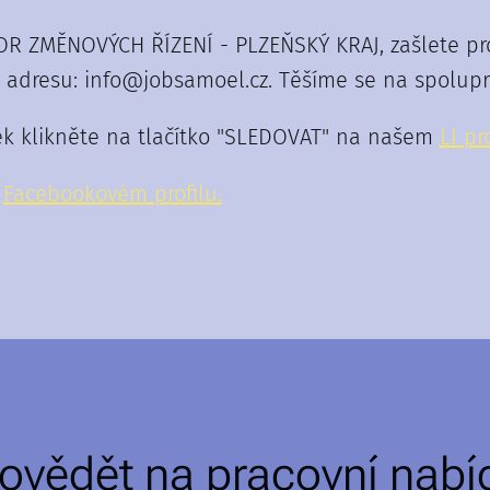
OR ZMĚNOVÝCH ŘÍZENÍ - PLZEŇSKÝ KRAJ, zašlete pros
adresu: info@jobsamoel.cz. Těšíme se na spoluprá
ek klikněte na tlačítko "SLEDOVAT" na našem
LI pro
m
F
acebookovém profilu.
ovědět na pracovní nabí