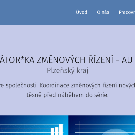
Úvod
O nás
Pracov
ÁTOR*KA ZMĚNOVÝCH ŘÍZENÍ - AU
Plzeňský kraj
e společnosti. Koordinace změnových řízení nových 
těsně před náběhem do série.