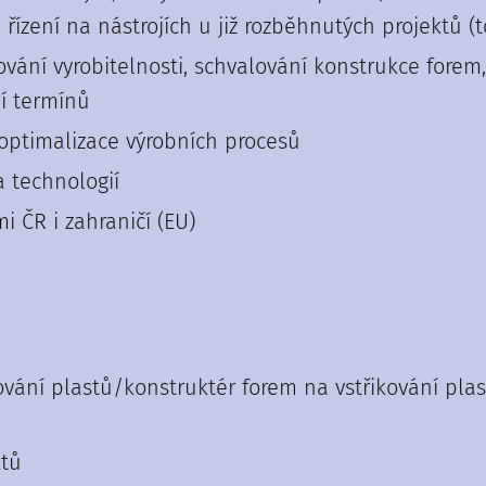
řízení na nástrojích u již rozběhnutých projektů (
lování vyrobitelnosti, schvalování konstrukce fore
í termínů
 optimalizace výrobních procesů
 technologií
 ČR i zahraničí (EU)
kování plastů/konstruktér forem na vstřikování p
ktů