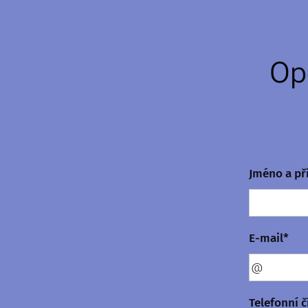
Op
Jméno a př
E-mail*
Telefonní č