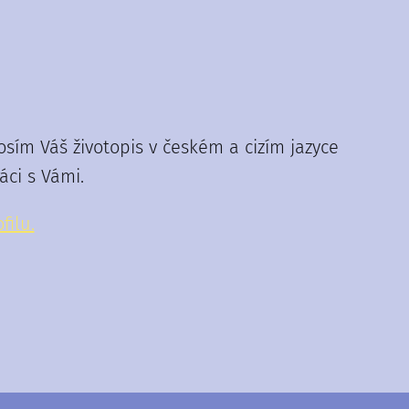
ím Váš životopis v českém a cizím jazyce
ci s Vámi.
filu.