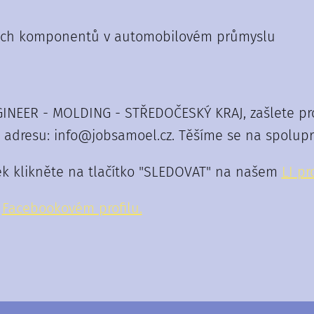
čných komponentů v automobilovém průmyslu
GINEER - MOLDING - STŘEDOČESKÝ KRAJ, zašlete pros
adresu: info@jobsamoel.cz. Těšíme se na spoluprá
ek klikněte na tlačítko "SLEDOVAT" na našem
LI pro
m
F
acebookovém profilu.