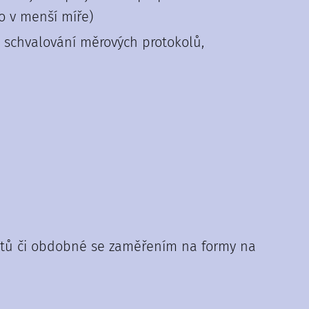
to v menší míře)
m, schvalování měrových protokolů,
lastů či obdobné se zaměřením na formy na