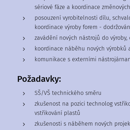
sériové fáze a koordinace změnových 
posouzení vyrobitelnosti dílu, schva
koordinace výroby forem - dodržován
zavádění nových nástrojů do výroby,
koordinace náběhu nových výrobků a
komunikace s externími nástrojárnami
Požadavky:
SŠ/VŠ technického směru
zkušenost na pozici technolog vstři
vstřikování plastů
zkušenosti s náběhem nových proje