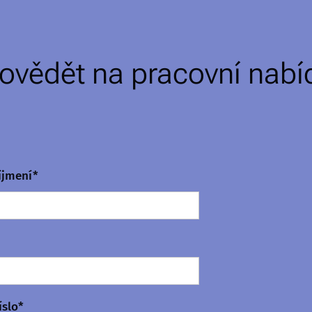
ovědět na pracovní nabí
íjmení*
íslo*