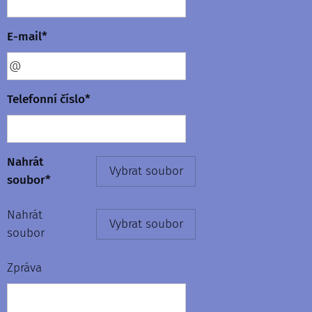
E-mail*
Telefonní číslo*
Nahrát
Vybrat soubor
soubor*
Nahrát
Vybrat soubor
soubor
Zpráva