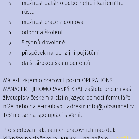
možnost dalšího odborného i kariérního
růstu
možnost práce z domova
odborná školení
5 týdnů dovolené
příspěvek na penzijní pojištění
další širokou škálu benefitů
Máte-li zájem o pracovní pozici OPERATIONS
MANAGER - JIHOMORAVSKÝ KRAJ, zašlete prosím Váš
životopis v českém a cizím jazyce pomocí formuláře
níže nebo na e-mailovou adresu: info@jobsamoel.cz.
Těšíme se na spolupráci s Vámi.
Pro sledování aktuálních pracovních nabídek
klikněte na tlačítko "SLEDOVAT" na našem
LI profilu.