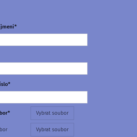
íjmení*
íslo*
bor*
Vybrat soubor
bor
Vybrat soubor