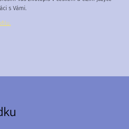
ci s Vámi.
filu.
dku