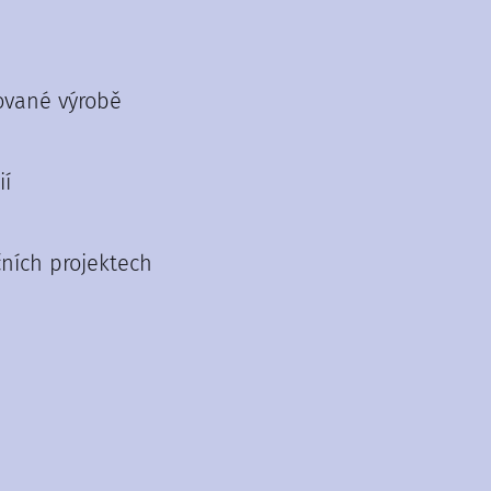
ované výrobě
ií
ních projektech