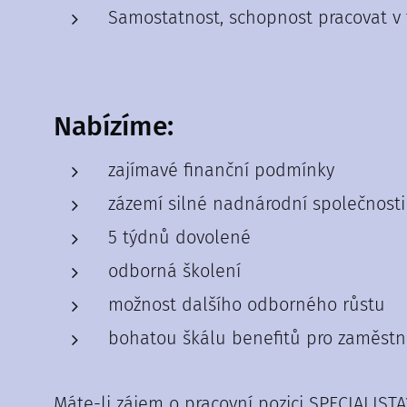
Samostatnost, schopnost pracovat v
Nabízíme:
zajímavé finanční podmínky
zázemí silné nadnárodní společnosti
5 týdnů dovolené
odborná školení
možnost dalšího odborného růstu
bohatou škálu benefitů pro zaměstna
Máte-li zájem o pracovní pozici SPECIALIST