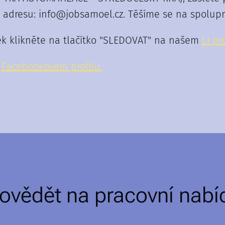
adresu: info@jobsamoel.cz. Těšíme se na spoluprá
ek klikněte na tlačítko "SLEDOVAT" na našem
LI pro
m
F
acebookovém profilu.
ovědět na pracovní nabí