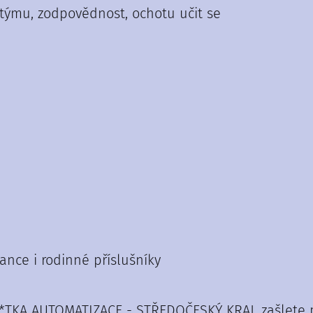
 týmu, zodpovědnost, ochotu učit se
nce i rodinné příslušníky
A*TKA AUTOMATIZACE - STŘEDOČESKÝ KRAJ, zašlete p